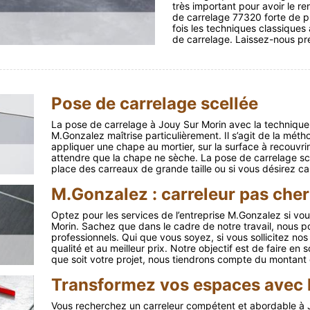
très important pour avoir le r
de carrelage 77320 forte de p
fois les techniques classique
de carrelage. Laissez-nous pr
Pose de carrelage scellée
La pose de carrelage à Jouy Sur Morin avec la technique 
M.Gonzalez maîtrise particulièrement. Il s’agit de la méth
appliquer une chape au mortier, sur la surface à recouvrir
attendre que la chape ne sèche. La pose de carrelage scel
place des carreaux de grande taille ou si vous désirez ca
M.Gonzalez : carreleur pas che
Optez pour les services de l’entreprise M.Gonzalez si vou
Morin. Sachez que dans le cadre de notre travail, nous pou
professionnels. Qui que vous soyez, si vous sollicitez no
qualité et au meilleur prix. Notre objectif est de faire e
que soit votre projet, nous tiendrons compte du montant d
Transformez vos espaces avec l
Vous recherchez un carreleur compétent et abordable à 