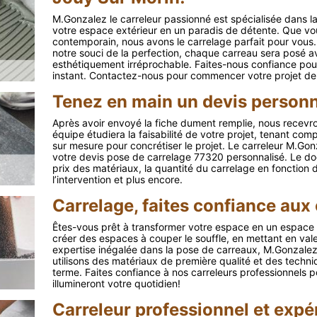
M.Gonzalez le carreleur passionné est spécialisée dans 
votre espace extérieur en un paradis de détente. Que vo
contemporain, nous avons le carrelage parfait pour vous. 
notre souci de la perfection, chaque carreau sera posé a
esthétiquement irréprochable. Faites-nous confiance pou
instant. Contactez-nous pour commencer votre projet de
Tenez en main un devis personna
Après avoir envoyé la fiche dument remplie, nous rece
équipe étudiera la faisabilité de votre projet, tenant co
sur mesure pour concrétiser le projet. Le carreleur M.G
votre devis pose de carrelage 77320 personnalisé. Le doc
prix des matériaux, la quantité du carrelage en fonction d
l’intervention et plus encore.
Carrelage, faites confiance aux
Êtes-vous prêt à transformer votre espace en un espace 
créer des espaces à couper le souffle, en mettant en val
expertise inégalée dans la pose de carreaux, M.Gonzalez
utilisons des matériaux de première qualité et des techn
terme. Faites confiance à nos carreleurs professionnels p
illumineront votre quotidien!
Carreleur professionnel et exp