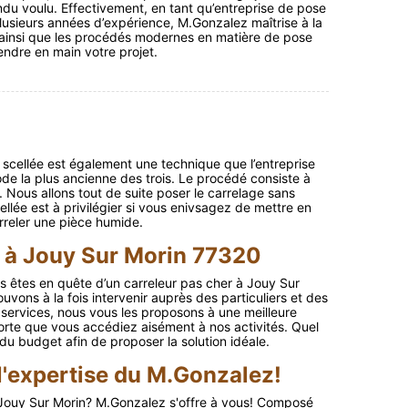
endu voulu. Effectivement, en tant qu’entreprise de pose
lusieurs années d’expérience, M.Gonzalez maîtrise à la
s ainsi que les procédés modernes en matière de pose
endre en main votre projet.
scellée est également une technique que l’entreprise
ode la plus ancienne des trois. Le procédé consiste à
. Nous allons tout de suite poser le carrelage sans
lée est à privilégier si vous enivsagez de mettre en
rreler une pièce humide.
r à Jouy Sur Morin 77320
s êtes en quête d’un carreleur pas cher à Jouy Sur
vons à la fois intervenir auprès des particuliers et des
s services, nous vous les proposons à une meilleure
n sorte que vous accédiez aisément à nos activités. Quel
u budget afin de proposer la solution idéale.
'expertise du M.Gonzalez!
Jouy Sur Morin? M.Gonzalez s'offre à vous! Composé