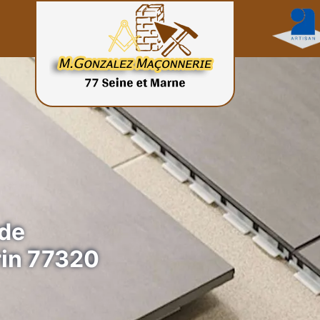
 de
rin 77320