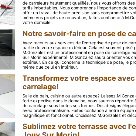
de carreleurs hautement qualifiés, nous vous offrons de
tarifs imbattables. Nous comprenons l'importance de com
offrir un travail de haute précision sans compromettre vot
même vos projets de rénovation, faites confiance à M.Go
votre domicile!
Notre savoir-faire en pose de ca
Ayez recours aux services de l’entreprise de pose de car
partie de votre espace extérieur. Cela est souvent prisé p
M.Gonzalez est un professionnel en pose de carrelage ext
Sur Morin expérimenté, M.Gonzalez saura orienter vos ch
extérieur. En ce qui concerne la technique de pose, le p
même que celui en intérieur.
Transformez votre espace avec 
carrelage!
Salle de bain, cuisine ou autre espace? Laissez M.Gonzal
forte expertise dans le domaine, nous saurons répondre à 
du carrelage sous toutes ses formes. Des designs élégants
avec professionnalisme. Faites confiance à notre équipe
magnifique et fonctionnel. Choisissez M.Gonzalez et déco
Sublimez votre terrasse avec l'
Jouy Sur Morin!