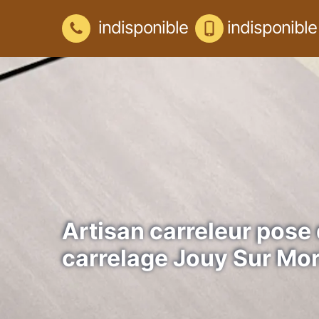
indisponible
indisponible
Artisan carreleur pose
carrelage Jouy Sur Mo