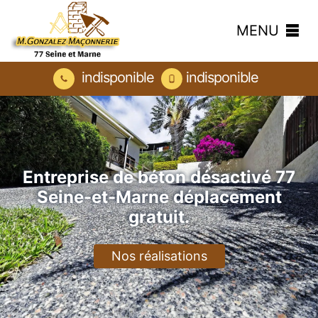
MENU
indisponible
indisponible
Entreprise de béton désactivé 77
Seine-et-Marne déplacement
gratuit.
Nos réalisations