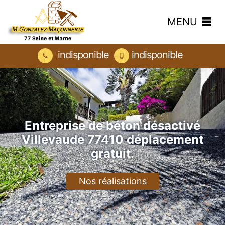
MENU
indisponible
indisponible
Entreprise de béton désactivé
Villevaude 77410 déplacement
gratuit.
Nos réalisations