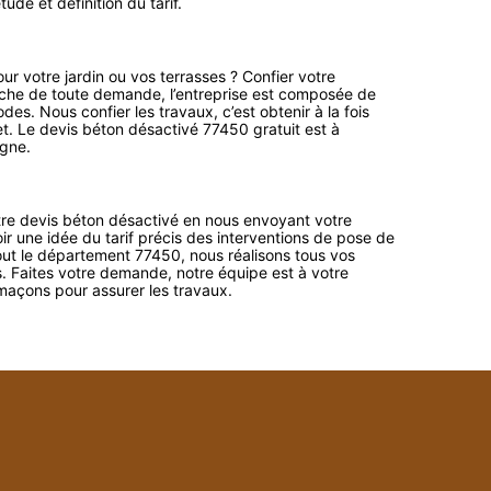
de et définition du tarif.
r votre jardin ou vos terrasses ? Confier votre
oche de toute demande, l’entreprise est composée de
es. Nous confier les travaux, c’est obtenir à la fois
et. Le devis béton désactivé 77450 gratuit est à
igne.
tre devis béton désactivé en nous envoyant votre
r une idée du tarif précis des interventions de pose de
out le département 77450, nous réalisons tous vos
. Faites votre demande, notre équipe est à votre
 maçons pour assurer les travaux.