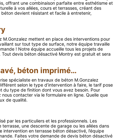
és, offrant une combinaison parfaite entre esthétisme et
urelle à vos allées, cours et terrasses, créant des
éton devient résistant et facile à entretenir,
ry
z M.Gonzalez mettent en place des interventions pour
illant sur tout type de surface, notre équipe travaille
 demande ! Notre équipe accueille tous les projets de
Tout devis béton désactivé Montry est gratuit et sera
 lavé, béton imprimé…
eprise spécialiste en travaux de béton M.Gonzalez
érent selon le type d’intervention à faire, le tarif pose
t du type de finition dont vous avez besoin. Pour
nous contacter via le formulaire en ligne. Quelle que
ux de qualité.
sé par les particuliers et les professionnels. Les
ne terrasse, une descente de garage ou les allées dans
ute intervention en terrasse béton désactivé, l’équipe
mande. Faites votre demande de devis béton désactivé