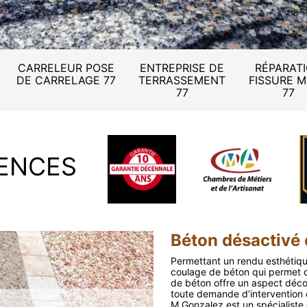
CARRELEUR POSE
ENTREPRISE DE
RÉPARAT
DE CARRELAGE 77
TERRASSEMENT
FISSURE 
77
77
ENCES
Béton désactivé 
Permettant un rendu esthétiqu
coulage de béton qui permet de
de béton offre un aspect décor
toute demande d’intervention e
M.Gonzalez est un spécialiste 