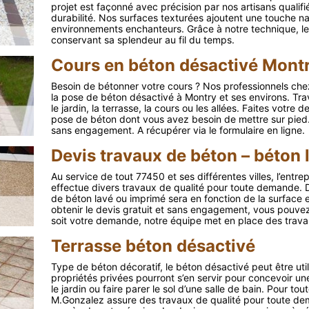
projet est façonné avec précision par nos artisans qualifi
durabilité. Nos surfaces texturées ajoutent une touche nat
environnements enchanteurs. Grâce à notre technique, le b
conservant sa splendeur au fil du temps.
Cours en béton désactivé Mont
Besoin de bétonner votre cours ? Nos professionnels che
la pose de béton désactivé à Montry et ses environs. Trava
le jardin, la terrasse, la cours ou les allées. Faites votre
pose de béton dont vous avez besoin de mettre sur pied. 
sans engagement. A récupérer via le formulaire en ligne.
Devis travaux de béton – béton
Au service de tout 77450 et ses différentes villes, l’entr
effectue divers travaux de qualité pour toute demande. Diff
de béton lavé ou imprimé sera en fonction de la surface e
obtenir le devis gratuit et sans engagement, vous pouvez 
soit votre demande, notre équipe met en place des trava
Terrasse béton désactivé
Type de béton décoratif, le béton désactivé peut être utili
propriétés privées pourront s’en servir pour concevoir u
le jardin ou faire parer le sol d’une salle de bain. Pour to
M.Gonzalez assure des travaux de qualité pour toute de