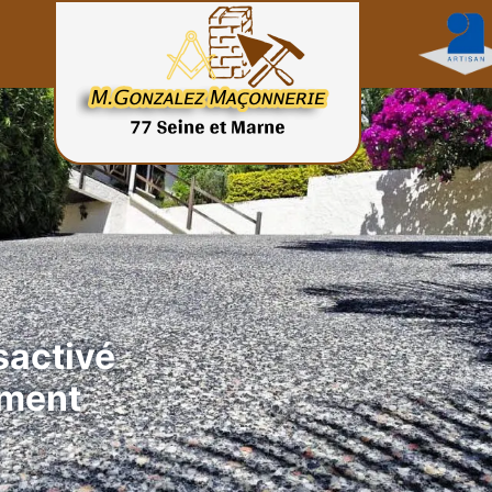
sactivé
ement