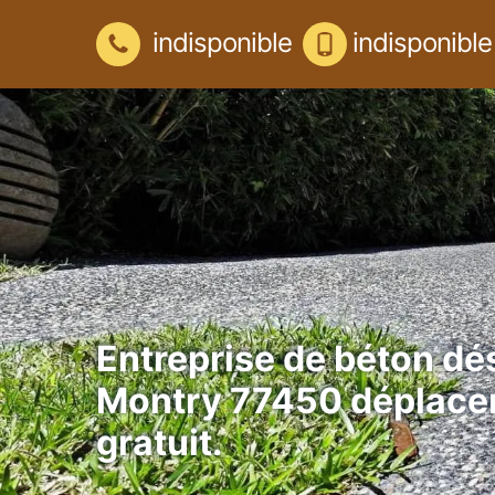
indisponible
indisponible
Entreprise de béton dé
Montry 77450 déplac
gratuit.