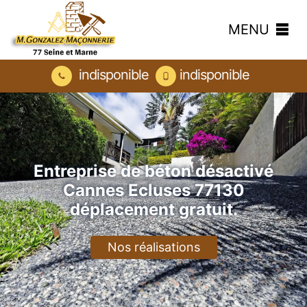
MENU
indisponible
indisponible
Entreprise de béton désactivé
Cannes Ecluses 77130
déplacement gratuit.
Nos réalisations