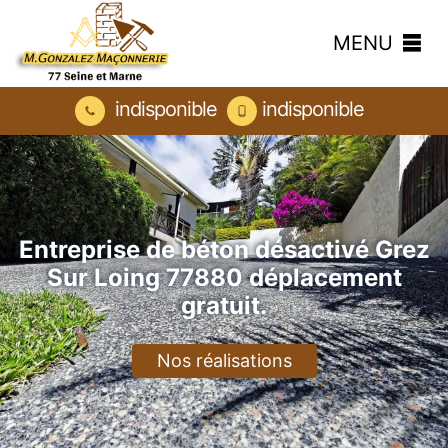
MENU
indisponible
indisponible
Entreprise de béton désactivé Grez
Sur Loing 77880 déplacement
gratuit.
Nos réalisations