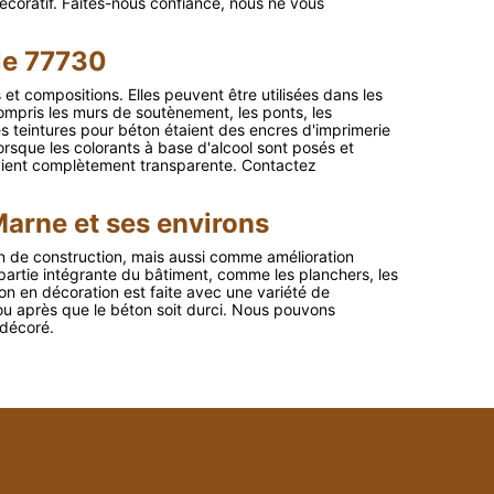
décoratif. Faites-nous confiance, nous ne vous
le 77730
 compositions. Elles peuvent être utilisées dans les
ompris les murs de soutènement, les ponts, les
es teintures pour béton étaient des encres d'imprimerie
Lorsque les colorants à base d'alcool sont posés et
 devient complètement transparente. Contactez
Marne et ses environs
n de construction, mais aussi comme amélioration
 partie intégrante du bâtiment, comme les planchers, les
ton en décoration est faite avec une variété de
u après que le béton soit durci. Nous pouvons
 décoré.