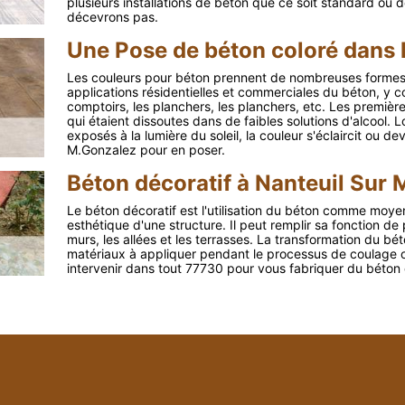
plusieurs installations de béton que ce soit standard ou 
décevrons pas.
Une Pose de béton coloré dans 
Les couleurs pour béton prennent de nombreuses formes et
applications résidentielles et commerciales du béton, y c
comptoirs, les planchers, les planchers, etc. Les premièr
qui étaient dissoutes dans de faibles solutions d'alcool. 
exposés à la lumière du soleil, la couleur s'éclaircit ou
M.Gonzalez pour en poser.
Béton décoratif à Nanteuil Sur 
Le béton décoratif est l'utilisation du béton comme moye
esthétique d'une structure. Il peut remplir sa fonction de
murs, les allées et les terrasses. La transformation du bé
matériaux à appliquer pendant le processus de coulage o
intervenir dans tout 77730 pour vous fabriquer du béton