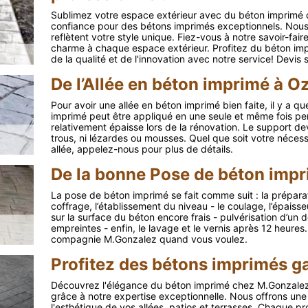
Sublimez votre espace extérieur avec du béton imprimé
confiance pour des bétons imprimés exceptionnels. Nous v
reflètent votre style unique. Fiez-vous à notre savoir-fair
charme à chaque espace extérieur. Profitez du béton imp
de la qualité et de l'innovation avec notre service! Devis
De l’Allée en béton imprimé à 
Pour avoir une allée en béton imprimé bien faite, il y a q
imprimé peut être appliqué en une seule et même fois pe
relativement épaisse lors de la rénovation. Le support devr
trous, ni lézardes ou mousses. Quel que soit votre nécessi
allée, appelez-nous pour plus de détails.
De la bonne Pose de béton imp
La pose de béton imprimé se fait comme suit : la préparat
coffrage, l’établissement du niveau - le coulage, l’épaisse
sur la surface du béton encore frais - pulvérisation d’un 
empreintes - enfin, le lavage et le vernis après 12 heures.
compagnie M.Gonzalez quand vous voulez.
Profitez des bétons imprimés 
Découvrez l'élégance du béton imprimé chez M.Gonzalez
grâce à notre expertise exceptionnelle. Nous offrons un
l'esthétique de vos allées, patios et terrasses. Chaque pr