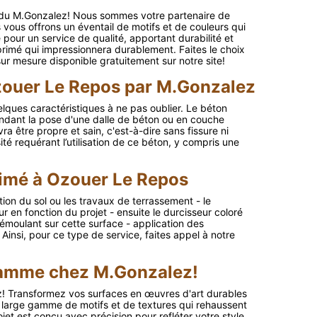
 du M.Gonzalez! Nous sommes votre partenaire de
ous offrons un éventail de motifs et de couleurs qui
e pour un service de qualité, apportant durabilité et
rimé qui impressionnera durablement. Faites le choix
 sur mesure disponible gratuitement sur notre site!
Ozouer Le Repos par M.Gonzalez
uelques caractéristiques à ne pas oublier. Le béton
ndant la pose d'une dalle de béton ou en couche
a être propre et sain, c'est-à-dire sans fissure ni
té requérant l’utilisation de ce béton, y compris une
rimé à Ozouer Le Repos
ion du sol ou les travaux de terrassement - le
ur en fonction du projet - ensuite le durcisseur coloré
démoulant sur cette surface - application des
 Ainsi, pour ce type de service, faites appel à notre
gamme chez M.Gonzalez!
! Transformez vos surfaces en œuvres d'art durables
e large gamme de motifs et de textures qui rehaussent
ojet est conçu avec précision pour refléter votre style