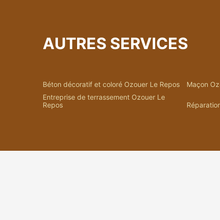
AUTRES SERVICES
Béton décoratif et coloré Ozouer Le Repos
Maçon Oz
Entreprise de terrassement Ozouer Le
Repos
Réparatio