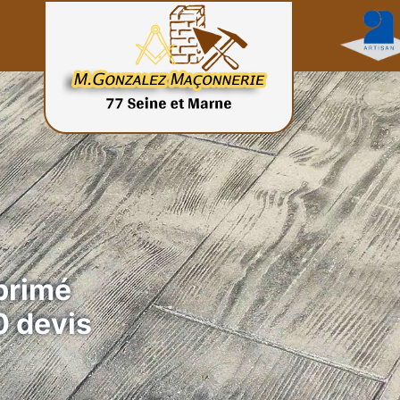
primé
 devis