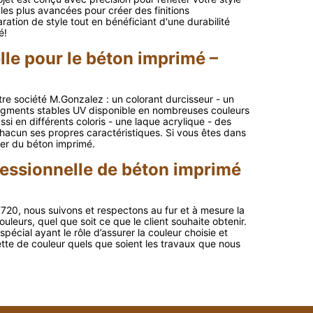
les plus avancées pour créer des finitions
ation de style tout en bénéficiant d'une durabilité
é!
lle pour le béton imprimé –
tre société M.Gonzalez : un colorant durcisseur - un
pigments stables UV disponible en nombreuses couleurs
si en différents coloris - une laque acrylique - des
chacun ses propres caractéristiques. Si vous êtes dans
er du béton imprimé.
fessionnelle de béton imprimé
7720, nous suivons et respectons au fur et à mesure la
urs, quel que soit ce que le client souhaite obtenir.
pécial ayant le rôle d’assurer la couleur choisie et
ette de couleur quels que soient les travaux que nous