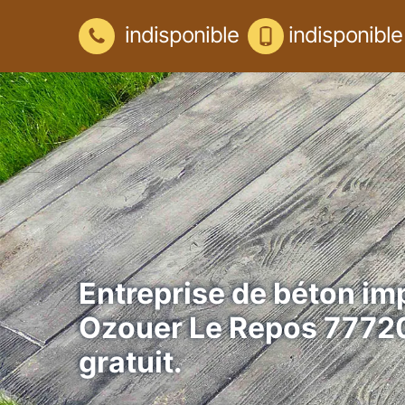
indisponible
indisponible
Entreprise de béton im
Ozouer Le Repos 77720
gratuit.