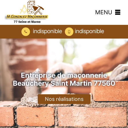
MENU
indisponible
indisponible
Entreprise de maçonnerie
Beauchery Saint Martin 77560
Nos réalisations