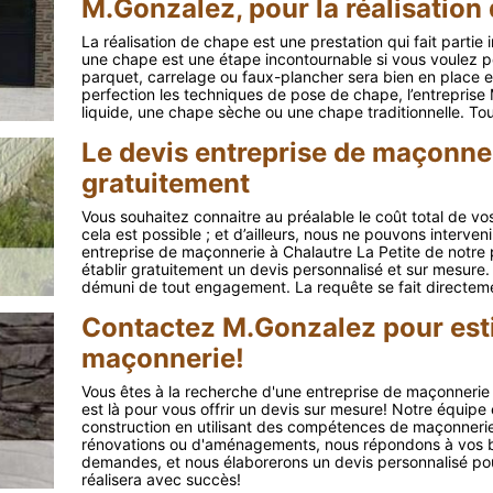
M.Gonzalez, pour la réalisation
La réalisation de chape est une prestation qui fait partie i
une chape est une étape incontournable si vous voulez p
parquet, carrelage ou faux-plancher sera bien en place et
perfection les techniques de pose de chape, l’entrepris
liquide, une chape sèche ou une chape traditionnelle. To
Le devis entreprise de maçonne
gratuitement
Vous souhaitez connaitre au préalable le coût total de 
cela est possible ; et d’ailleurs, nous ne pouvons interve
entreprise de maçonnerie à Chalautre La Petite de notre
établir gratuitement un devis personnalisé et sur mesure.
démuni de tout engagement. La requête se fait directement
Contactez M.Gonzalez pour esti
maçonnerie!
Vous êtes à la recherche d'une entreprise de maçonneri
est là pour vous offrir un devis sur mesure! Notre équipe
construction en utilisant des compétences de maçonnerie d
rénovations ou d'aménagements, nous répondons à vos be
demandes, et nous élaborerons un devis personnalisé pour
réalisera avec succès!