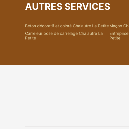
AUTRES SERVICES
Béton décoratif et coloré Chalautre La Petite
Maçon Cha
Carreleur pose de carrelage Chalautre La
Entreprise
Petite
Petite