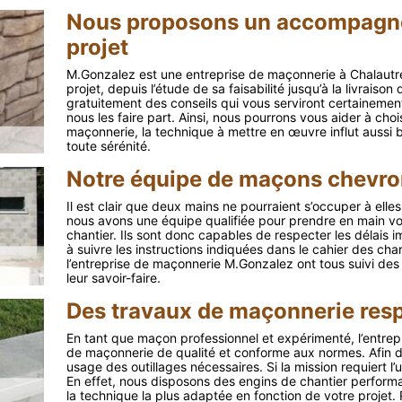
Nous proposons un accompagne
projet
M.Gonzalez est une entreprise de maçonnerie à Chalautre
projet, depuis l’étude de sa faisabilité jusqu’à la livrais
gratuitement des conseils qui vous serviront certainemen
nous les faire part. Ainsi, nous pourrons vous aider à choi
maçonnerie, la technique à mettre en œuvre influt aussi b
toute sérénité.
Notre équipe de maçons chevron
Il est clair que deux mains ne pourraient s’occuper à elles
nous avons une équipe qualifiée pour prendre en main vot
chantier. Ils sont donc capables de respecter les délais i
à suivre les instructions indiquées dans le cahier des ch
l’entreprise de maçonnerie M.Gonzalez ont tous suivi des
leur savoir-faire.
Des travaux de maçonnerie respe
En tant que maçon professionnel et expérimenté, l’entrep
de maçonnerie de qualité et conforme aux normes. Afin d
usage des outillages nécessaires. Si la mission requiert l’u
En effet, nous disposons des engins de chantier perform
la technique la plus adaptée en fonction de votre projet.