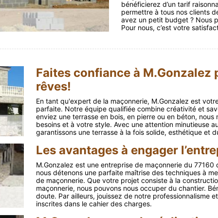
bénéficierez d’un tarif raisonn
permettre à tous nos clients de
avez un petit budget ? Nous po
Pour nous, c’est votre satisfa
Faites confiance à M.Gonzalez p
rêves!
En tant qu'expert de la maçonnerie, M.Gonzalez est votre 
parfaite. Notre équipe qualifiée combine créativité et sav
enviez une terrasse en bois, en pierre ou en béton, nous m
besoins et à votre style. Avec une attention minutieuse aux
garantissons une terrasse à la fois solide, esthétique et d
Les avantages à engager l’entr
M.Gonzalez est une entreprise de maçonnerie du 77160 q
nous détenons une parfaite maîtrise des techniques à me
de maçonnerie. Que votre projet consiste à la construction,
maçonnerie, nous pouvons nous occuper du chantier. Bénéf
doute. Par ailleurs, jouissez de notre professionnalisme 
inscrites dans le cahier des charges.