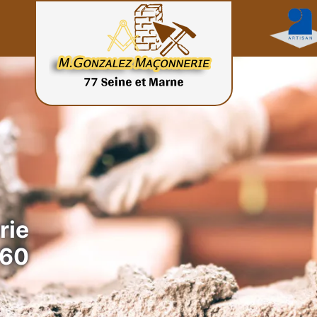
rie
160