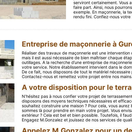
serviront certainement. Vous a
faire part. Ainsi, nous pourrons
exemple. En maçonnerie, la te
rendu fini. Confiez-nous votre 
Entreprise de maçonnerie à Gur
Réaliser des travaux de maçonnerie est une intervention 
mais il est aussi nécessaire de bien maîtriser chaque ét
outillages. A la recherche d’une entreprise de maçonneri
votre service. Notre établissement intervient dans le do
De ce fait, nous disposons de tout le matériel nécessaire
Contactez-nous et remettez votre projet entre nos mains
A votre disposition pour le terr
N’hésitez pas à nous confier votre projet de terrassemen
disposons des moyens techniques nécessaires et efficace
souhaitez construire une maison ? Pour cela, vous aurez b
sommes là pour prendre en main votre projet. Vous envis
extérieur ? Cela est bel et bien possible. Toutefois, il fa
Engagez M.Gonzalez et jouissez de nos services de quali
Appelez M.Gonzalez pour un de