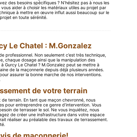
vez des besoins spécifiques ? N’hésitez pas à nous les
 vous aider à choisir les matériaux utiles au projet par
chnique à mettre en œuvre influt aussi beaucoup sur le
projet en toute sérénité.
cy Le Chatel : M.Gonzalez
de professionnel. Non seulement c’est très technique,
ape, chaque dosage ainsi que la manipulation des
e à Gurcy Le Chatel ? M.Gonzalez peut se mettre à
maine de la maçonnerie depuis déjà plusieurs années.
 pour assurer la bonne marche de nos interventions.
.
assement de votre terrain
t de terrain. En tant que maçon chevronné, nous
s pour entreprendre ce genre d’intervention. Vous
esoin de terrasser le sol. Ne vous inquiétez, nous
agez de créer une insfrastructure dans votre espace
udrait réaliser au préalable des travaux de terrassement.
té.
vis de maçonnerie!