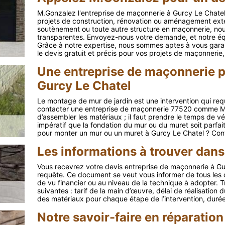
M.Gonzalez l'entreprise de maçonnerie à Gurcy Le Chatel
projets de construction, rénovation ou aménagement extér
soutènement ou toute autre structure en maçonnerie, nous
transparentes. Envoyez-nous votre demande, et notre é
Grâce à notre expertise, nous sommes aptes à vous garant
le devis gratuit et précis pour vos projets de maçonnerie
Une entreprise de maçonnerie 
Gurcy Le Chatel
Le montage de mur de jardin est une intervention qui requie
contacter une entreprise de maçonnerie 77520 comme M.Go
d’assembler les matériaux ; il faut prendre le temps de véri
impératif que la fondation du mur ou du muret soit parfa
pour monter un mur ou un muret à Gurcy Le Chatel ? Co
Les informations à trouver dans
Vous recevrez votre devis entreprise de maçonnerie à Gur
requête. Ce document se veut vous informer de tous les dé
de vu financier ou au niveau de la technique à adopter. T
suivantes : tarif de la main d’œuvre, délai de réalisation 
des matériaux pour chaque étape de l’intervention, durée d
Notre savoir-faire en réparation