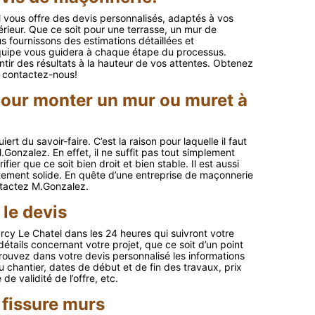
 vous offre des devis personnalisés, adaptés à vos
ieur. Que ce soit pour une terrasse, un mur de
 fournissons des estimations détaillées et
quipe vous guidera à chaque étape du processus.
ir des résultats à la hauteur de vos attentes. Obtenez
, contactez-nous!
pour monter un mur ou muret à
rt du savoir-faire. C’est la raison pour laquelle il faut
nzalez. En effet, il ne suffit pas tout simplement
fier que ce soit bien droit et bien stable. Il est aussi
itement solide. En quête d’une entreprise de maçonnerie
ntactez M.Gonzalez.
 le devis
cy Le Chatel dans les 24 heures qui suivront votre
tails concernant votre projet, que ce soit d’un point
rouvez dans votre devis personnalisé les informations
du chantier, dates de début et de fin des travaux, prix
e validité de l’offre, etc.
 fissure murs