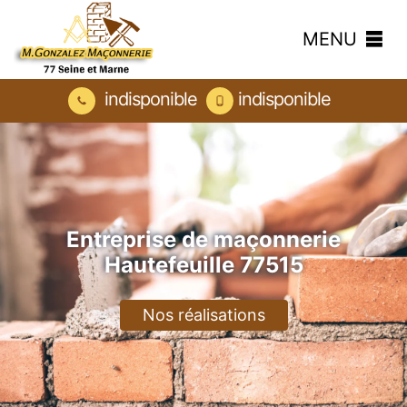
MENU
indisponible
indisponible
Entreprise de maçonnerie
Hautefeuille 77515
Nos réalisations