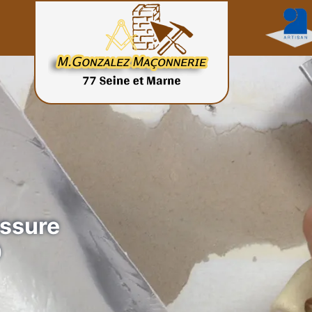
issure
0