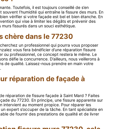
ante. Toutefois, il est toujours conseillé de s’en
 souvent l’humidité qui entraîne la fissure des murs. En
ien vérifier si votre façade est bel et bien étanche. En
vention qui vise à limiter les dégâts et prévenir des
es murs fissurés dans un souci esthétique.
s chère dans le 77230
echerchez un professionnel qui pourra vous proposer
nzalez vous fera bénéficier d’une réparation fissure
er ou professionnel, ce concept restera le même. Le
ns défie la concurrence. D’ailleurs, nous veillerons à
ons de qualité. Laissez-nous prendre en main votre
.
ur réparation de façade à
e réparation de fissure façade à Saint Mard ? Faites
açade du 77230. En principe, une fissure apparente sur
n intervient au moment propice. Pour réparer les
r un expert s’occuper de la tâche. En tant spécialiste en
ble de fournir des prestations de qualité et de livrer