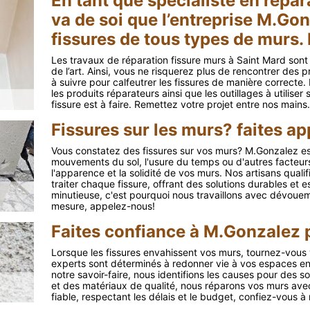
En tant que spécialiste en répar
va de soi que l’entreprise M.Gon
fissures de tous types de murs.
Les travaux de réparation fissure murs à Saint Mard sont 
de l’art. Ainsi, vous ne risquerez plus de rencontrer des
à suivre pour calfeutrer les fissures de manière correcte.
les produits réparateurs ainsi que les outillages à utiliser
fissure est à faire. Remettez votre projet entre nos mains.
Fissures sur les murs? faites a
Vous constatez des fissures sur vos murs? M.Gonzalez est
mouvements du sol, l'usure du temps ou d'autres facteurs
l'apparence et la solidité de vos murs. Nos artisans qual
traiter chaque fissure, offrant des solutions durables et 
minutieuse, c'est pourquoi nous travaillons avec dévouem
mesure, appelez-nous!
Faites confiance à M.Gonzalez 
Lorsque les fissures envahissent vos murs, tournez-vous
experts sont déterminés à redonner vie à vos espaces en 
notre savoir-faire, nous identifions les causes pour des 
et des matériaux de qualité, nous réparons vos murs avec
fiable, respectant les délais et le budget, confiez-vous à