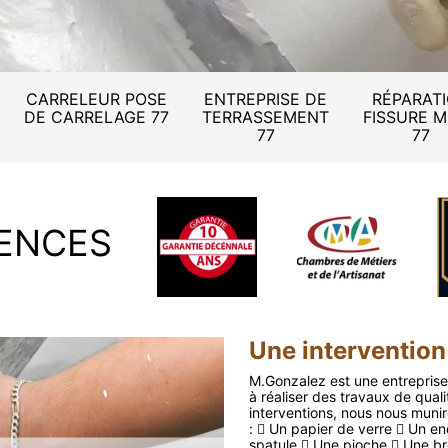
CARRELEUR POSE
ENTREPRISE DE
RÉPARAT
DE CARRELAGE 77
TERRASSEMENT
FISSURE 
77
77
ENCES
Une intervention
M.Gonzalez est une entreprise
à réaliser des travaux de qual
interventions, nous nous muni
:  Un papier de verre  Un en
spatule  Une pioche  Une br