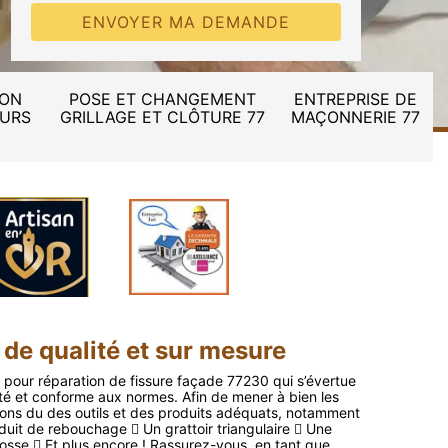
ION
POSE ET CHANGEMENT
ENTREPRISE DE
MURS
GRILLAGE ET CLÔTURE 77
MAÇONNERIE 77
 de qualité et sur mesure
 pour réparation de fissure façade 77230 qui s’évertue
ité et conforme aux normes. Afin de mener à bien les
rons du des outils et des produits adéquats, notamment
duit de rebouchage  Un grattoir triangulaire  Une
osse  Et plus encore ! Rassurez-vous, en tant que