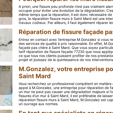
A priori, une fissure peu profonde n’est pas vraiment alarm
occuper pour éviter une évolution de la dégradation. C’est
même temps que la réparation, il est donc nécessaire de b
gros, la réparation fissure murs à Saint Mard est une inter
travaux coûteux. Par ailleurs, il faut également réparer l
Réparation de fissure façade pa
Entrez en contact avec l’entreprise M.Gonzalez si vous r
des services de qualité à prix raisonnable. En effet, M.Go
façade pas chère à Saint Mard. Que vous soyez particuli
tarif réparation de fissure façade 77230 que nous appliquo
ce que tous nos clients puissent profiter de nos prestati
projet et jouissez de la quintessence de nos interventions
M.Gonzalez, votre entreprise po
Saint Mard
Vous recherchez un professionnel compétent en matière d
appel à M.Gonzalez, une entreprise pour réparation de f
un mur ne peut pas causer une dégradation majeure si l’o
fissures d’un mur à Saint Mard, il est préférable de laisse
réparation fissure murs à Saint Mard, M.Gonzalez est capa
un ouvrage aux normes.