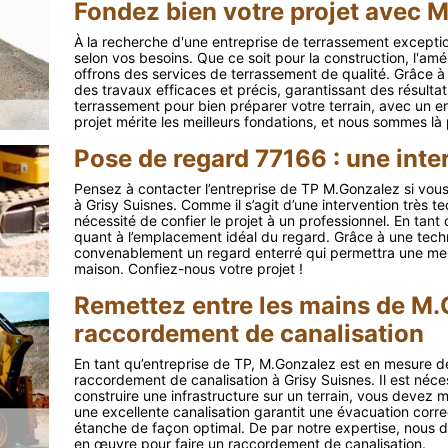
Fondez bien votre projet avec 
À la recherche d'une entreprise de terrassement exceptio
selon vos besoins. Que ce soit pour la construction, l'a
offrons des services de terrassement de qualité. Grâce à
des travaux efficaces et précis, garantissant des résultat
terrassement pour bien préparer votre terrain, avec un 
projet mérite les meilleurs fondations, et nous sommes là 
Pose de regard 77166 : une inte
Pensez à contacter l’entreprise de TP M.Gonzalez si vous
à Grisy Suisnes. Comme il s’agit d’une intervention très tec
nécessité de confier le projet à un professionnel. En tant
quant à l’emplacement idéal du regard. Grâce à une tech
convenablement un regard enterré qui permettra une meill
maison. Confiez-nous votre projet !
Remettez entre les mains de M.
raccordement de canalisation
En tant qu’entreprise de TP, M.Gonzalez est en mesure de
raccordement de canalisation à Grisy Suisnes. Il est néc
construire une infrastructure sur un terrain, vous devez m
une excellente canalisation garantit une évacuation corr
étanche de façon optimal. De par notre expertise, nous d
en œuvre pour faire un raccordement de canalisation.