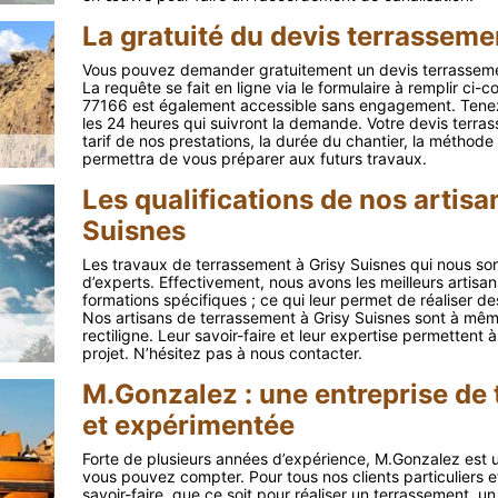
La gratuité du devis terrasseme
Vous pouvez demander gratuitement un devis terrassemen
La requête se fait en ligne via le formulaire à remplir ci-c
77166 est également accessible sans engagement. Tenez 
les 24 heures qui suivront la demande. Votre devis terra
tarif de nos prestations, la durée du chantier, la méthod
permettra de vous préparer aux futurs travaux.
Les qualifications de nos artis
Suisnes
Les travaux de terrassement à Grisy Suisnes qui nous son
d’experts. Effectivement, nous avons les meilleurs artisan
formations spécifiques ; ce qui leur permet de réaliser des 
Nos artisans de terrassement à Grisy Suisnes sont à mêm
rectiligne. Leur savoir-faire et leur expertise permetten
projet. N’hésitez pas à nous contacter.
M.Gonzalez : une entreprise de
et expérimentée
Forte de plusieurs années d’expérience, M.Gonzalez est u
vous pouvez compter. Pour tous nos clients particuliers e
savoir-faire, que ce soit pour réaliser un terrassement, 