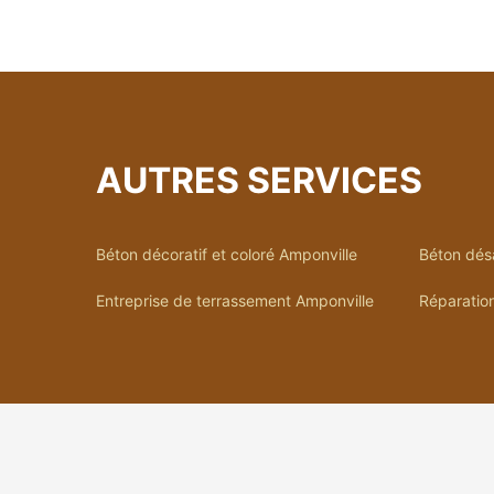
AUTRES SERVICES
Béton décoratif et coloré Amponville
Béton dés
Entreprise de terrassement Amponville
Réparation