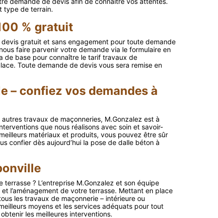
tre demande de devis afin de connaître vos attentes.
 type de terrain.
100 % gratuit
n devis gratuit et sans engagement pour toute demande
ous faire parvenir votre demande via le formulaire en
ra de base pour connaître le tarif travaux de
lace. Toute demande de devis vous sera remise en
le – confiez vos demandes à
ou autres travaux de maçonneries, M.Gonzalez est à
interventions que nous réalisons avec soin et savoir-
meilleurs matériaux et produits, vous pouvez être sûr
us confier dès aujourd’hui la pose de dalle béton à
onville
e terrasse ? L’entreprise M.Gonzalez et son équipe
n et l’aménagement de votre terrasse. Mettant en place
 tous les travaux de maçonnerie – intérieure ou
meilleurs moyens et les services adéquats pour tout
btenir les meilleures interventions.