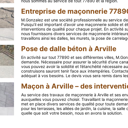
nous sommes au service de tout 77890 et la région.
Entreprise de maçonnerie 7789
M.Gonzalez est une société professionnelle au service de
Puisqu’il est important d’avoir une maçonnerie solide et é
interventions de qualité pour chaque projet. En activité s
nous fournissons divers services de maçonnerie intérieu
travaillons ainsi les dalles, les murets, la pose de carre
Pose de dalle béton à Arville
En activité sur tout 77890 et ses différentes villes, M.Go
demande. Nécessaire pour assurer la sécurité d’une canali
vous pouvez avoir la solidité et l’étanchéité nécessaire a
construisons sauront tenir face aux intempéries. Contacte
adéquat à vos besoins. Le devis vous sera remis dans les 
Maçon à Arville – des interven
Au service des travaux de maçonnerie à Arville et ses en
auxquelles vous pouvez choisir. Travaillant la maçonnerie 
met en place divers services de qualité pour toute deman
pour les terrasses, les allées de jardin, la cuisine, la sall
quelle que soit votre besoin, nous en avons la solution.