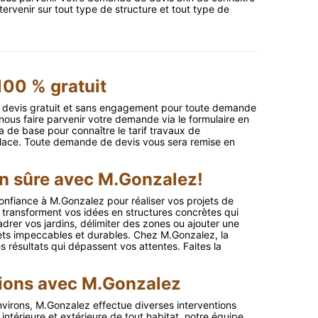
ervenir sur tout type de structure et tout type de
100 % gratuit
n devis gratuit et sans engagement pour toute demande
ous faire parvenir votre demande via le formulaire en
ra de base pour connaître le tarif travaux de
lace. Toute demande de devis vous sera remise en
n sûre avec M.Gonzalez!
onfiance à M.Gonzalez pour réaliser vos projets de
 transforment vos idées en structures concrètes qui
drer vos jardins, délimiter des zones ou ajouter une
ets impeccables et durables. Chez M.Gonzalez, la
 résultats qui dépassent vos attentes. Faites la
tions avec M.Gonzalez
virons, M.Gonzalez effectue diverses interventions
intérieure et extérieure de tout habitat, notre équipe