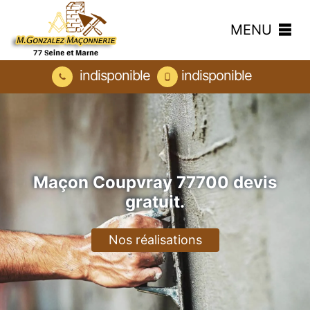
MENU
indisponible
indisponible
Maçon Coupvray 77700 devis
gratuit.
Nos réalisations