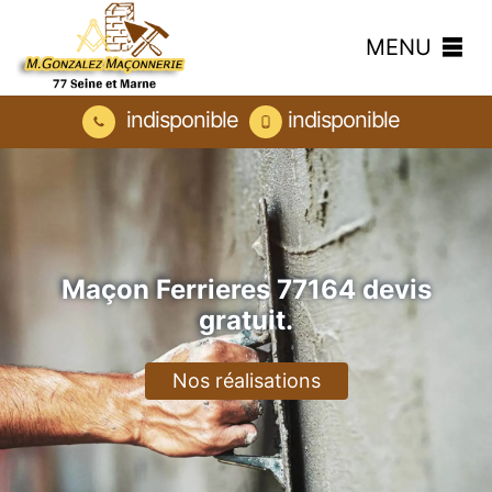
MENU
indisponible
indisponible
Maçon Ferrieres 77164 devis
gratuit.
Nos réalisations