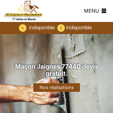
MENU
indisponible
indisponible
Maçon Jaignes 77440 devis
gratuit.
Nos réalisations