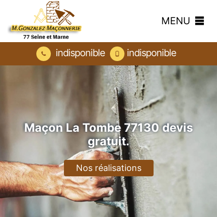
MENU
indisponible
indisponible
Maçon La Tombe 77130 devis
gratuit.
Nos réalisations