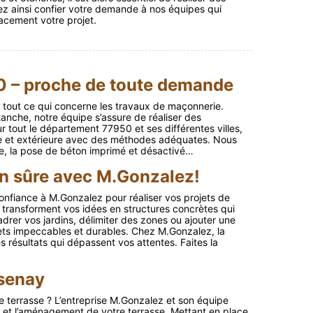
ez ainsi confier votre demande à nos équipes qui
acement votre projet.
0 – proche de toute demande
 tout ce qui concerne les travaux de maçonnerie.
tanche, notre équipe s’assure de réaliser des
ur tout le département 77950 et ses différentes villes,
re et extérieure avec des méthodes adéquates. Nous
lage, la pose de béton imprimé et désactivé…
n sûre avec M.Gonzalez!
onfiance à M.Gonzalez pour réaliser vos projets de
 transforment vos idées en structures concrètes qui
drer vos jardins, délimiter des zones ou ajouter une
ets impeccables et durables. Chez M.Gonzalez, la
 résultats qui dépassent vos attentes. Faites la
isenay
e terrasse ? L’entreprise M.Gonzalez et son équipe
n et l’aménagement de votre terrasse. Mettant en place