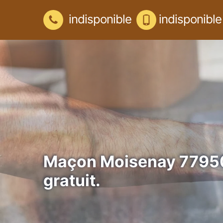
indisponible
indisponible
Maçon Moisenay 77950
gratuit.