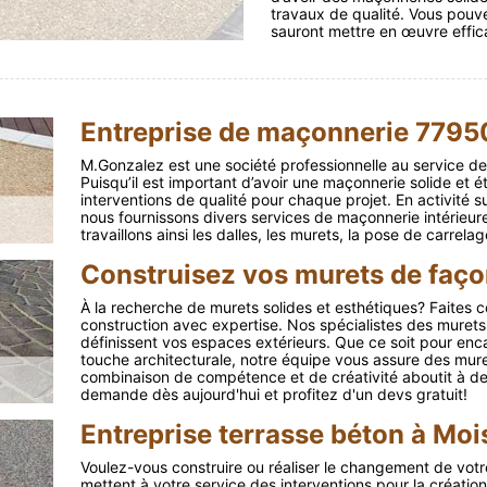
travaux de qualité. Vous pouv
sauront mettre en œuvre effic
Entreprise de maçonnerie 7795
M.Gonzalez est une société professionnelle au service de
Puisqu’il est important d’avoir une maçonnerie solide et é
interventions de qualité pour chaque projet. En activité s
nous fournissons divers services de maçonnerie intérieu
travaillons ainsi les dalles, les murets, la pose de carre
Construisez vos murets de faço
À la recherche de murets solides et esthétiques? Faites c
construction avec expertise. Nos spécialistes des murets
définissent vos espaces extérieurs. Que ce soit pour enca
touche architecturale, notre équipe vous assure des mur
combinaison de compétence et de créativité aboutit à des
demande dès aujourd'hui et profitez d'un devs gratuit!
Entreprise terrasse béton à Mo
Voulez-vous construire ou réaliser le changement de votr
mettent à votre service des interventions pour la créatio