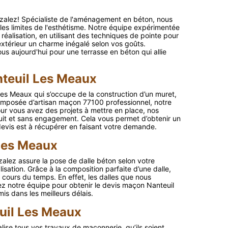
zalez! Spécialiste de l'aménagement en béton, nous
les limites de l'esthétisme. Notre équipe expérimentée
réalisation, en utilisant des techniques de pointe pour
xtérieur un charme inégalé selon vos goûts.
us aujourd'hui pour une terrasse en béton qui allie
nteuil Les Meaux
es Meaux qui s’occupe de la construction d’un muret,
omposée d’artisan maçon 77100 professionnel, notre
Pour vous avez des projets à mettre en place, nos
uit et sans engagement. Cela vous permet d’obtenir un
devis est à récupérer en faisant votre demande.
 Les Meaux
nzalez assure la pose de dalle béton selon votre
sation. Grâce à la composition parfaite d’une dalle,
u cours du temps. En effet, les dalles que nous
ez notre équipe pour obtenir le devis maçon Nanteuil
s dans les meilleurs délais.
uil Les Meaux
ise tous vos travaux de maçonnerie, qu’ils soient