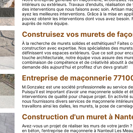
intérieurs ou extérieurs. Travaux d’enduits, réalisation de
des interventions que nous faisons avec soin. Artisan ma
ayez les meilleures interventions. Grâce à la mise en app
pouvez obtenir les interventions dont vous avez besoin. 
auprès de notre équipe.
Construisez vos murets de faço
À la recherche de murets solides et esthétiques? Faites c
construction avec expertise. Nos spécialistes des murets
définissent vos espaces extérieurs. Que ce soit pour enca
touche architecturale, notre équipe vous assure des mur
combinaison de compétence et de créativité aboutit à des
demande dès aujourd'hui et profitez d'un devs gratuit!
Entreprise de maçonnerie 7710
M.Gonzalez est une société professionnelle au service de
Puisqu’il est important d’avoir une maçonnerie solide et é
interventions de qualité pour chaque projet. En activité s
nous fournissons divers services de maçonnerie intérieu
travaillons ainsi les dalles, les murets, la pose de carre
Construction d'un muret à Nant
Avez-vous un projet de réaliser les murs de votre jardin 
en béton, l’entreprise de maçonnerie à Nanteuil Les Mea