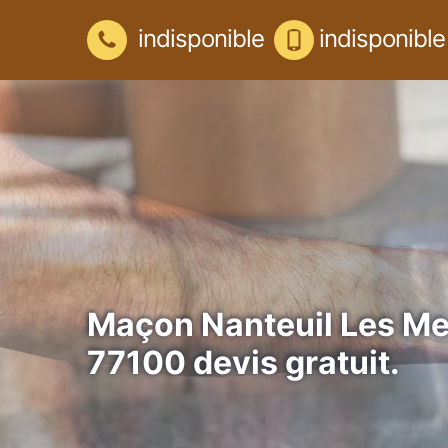
indisponible
indisponible
Maçon Nanteuil Les M
77100 devis gratuit.