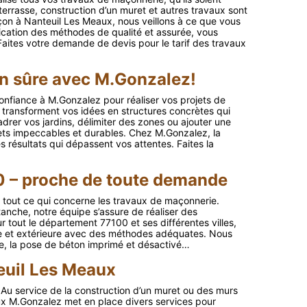
 terrasse, construction d’un muret et autres travaux sont
çon à Nanteuil Les Meaux, nous veillons à ce que vous
lication des méthodes de qualité et assurée, vous
Faites votre demande de devis pour le tarif des travaux
n sûre avec M.Gonzalez!
onfiance à M.Gonzalez pour réaliser vos projets de
 transforment vos idées en structures concrètes qui
drer vos jardins, délimiter des zones ou ajouter une
ets impeccables et durables. Chez M.Gonzalez, la
 résultats qui dépassent vos attentes. Faites la
0 – proche de toute demande
 tout ce qui concerne les travaux de maçonnerie.
tanche, notre équipe s’assure de réaliser des
ur tout le département 77100 et ses différentes villes,
re et extérieure avec des méthodes adéquates. Nous
lage, la pose de béton imprimé et désactivé…
euil Les Meaux
? Au service de la construction d’un muret ou des murs
ux M.Gonzalez met en place divers services pour