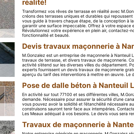
réalité!
Transformez vos rêves de terrasse en réalité avec M.Gon
créons des terrasses uniques et durables qui repoussent 
vous guide à travers chaque étape, de la conception à la 
garantir une surface impeccable. Offrez à votre espace e
Révolutionnez votre expérience en plein air, contactez-no
fonctionnalité et beauté.
Devis travaux maçonnerie à Na
M.Gonzalez est un entreprise de maçonnerie à Nanteuil L
travaux de terrasse, et divers travaux de maçonnerie. C
activité s’étend sur les diverses villes du département. 
experts fournissent un devis travaux de maçonnerie grat
aperçu du tarif des interventions à mettre en œuvre. Le 
Pose de dalle béton à Nanteuil
En activité sur tout 77100 et ses différentes villes, M.Go
demande. Nécessaire pour assurer la sécurité d’une canali
vous pouvez avoir la solidité et l’étanchéité nécessaire a
construisons sauront tenir face aux intempéries. Contact
Les Meaux adéquat à vos besoins. Le devis vous sera remi
Travaux de maçonnerie à Nante
Notre entreprise générale en maçonnerie, M.Gonzalez réal