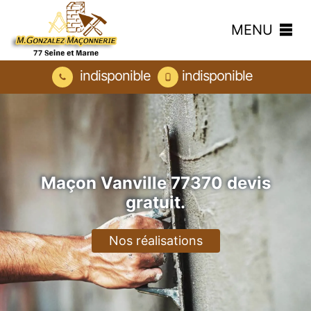
MENU
indisponible
indisponible
Maçon Vanville 77370 devis
gratuit.
Nos réalisations