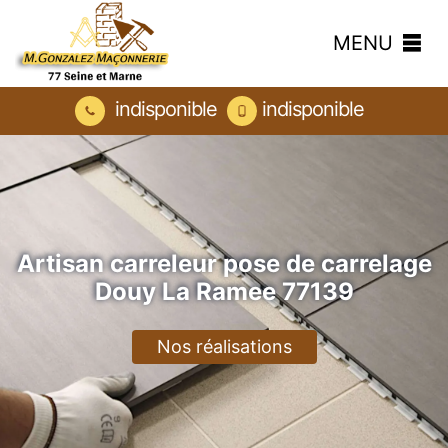
MENU
indisponible
indisponible
Artisan carreleur pose de carrelage
Douy La Ramee 77139
Nos réalisations