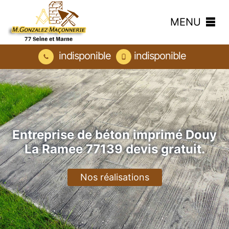
MENU
indisponible
indisponible
Entreprise de béton imprimé Douy
La Ramee 77139 devis gratuit.
Nos réalisations