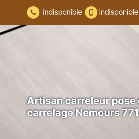
indisponible
indisponible
Artisan carreleur pose
carrelage Nemours 77