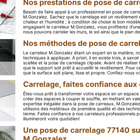
Nos prestations de pose de carr
Besoin de faire appel à un professionnel en pose de carr
M.Gonzalez. Sachez que le carrelage est un revêtement mur
chaleur et l’humidité ; à condition de choisir le bon modèl
engageant le carreleur M.Gonzalez, vous profiterez d’une
nous pouvons carreler les murs, le sol ainsi que le plan de
Nos méthodes de pose de carre
Le carreleur M.Gonzalez étant un expert en la matière, n
techniques à appliquer. A priori, il en existe trois, à savo
scellée et la pose de carrelage clipsée. Avant de réalise
que le support soit prêt à accueillir le revêtement. Pour ce
que la surface soit plane, lisse et propre. Confiez-nous vo
Carrelage, faites confiance aux
Êtes-vous prêt à transformer votre espace en un espace 
créer des espaces à couper le souffle, en mettant en val
expertise inégalée dans la pose de carreaux, M.Gonzalez
utilisons des matériaux de première qualité et des techn
terme. Faites confiance à nos carreleurs professionnels p
illumineront votre quotidien!
Une pose de carrelage 77140 su
M.Gonzalez