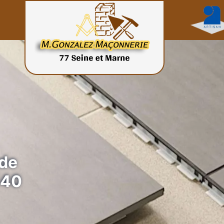
 de
140