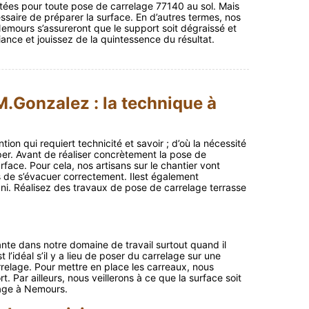
ées pour toute pose de carrelage 77140 au sol. Mais
essaire de préparer la surface. En d’autres termes, nos
emours s’assureront que le support soit dégraissé et
ance et jouissez de la quintessence du résultat.
M.Gonzalez : la technique à
on qui requiert technicité et savoir ; d’où la nécessité
per. Avant de réaliser concrètement la pose de
rface. Pour cela, nos artisans sur le chantier vont
es de s’évacuer correctement. Ilest également
ani. Réalisez des travaux de pose de carrelage terrasse
ante dans notre domaine de travail surtout quand il
 l’idéal s’il y a lieu de poser du carrelage sur une
relage. Pour mettre en place les carreaux, nous
. Par ailleurs, nous veillerons à ce que la surface soit
lage à Nemours.