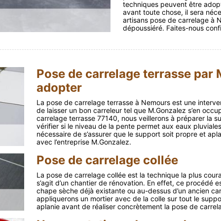
techniques peuvent être adopt
avant toute chose, il sera néc
artisans pose de carrelage à N
dépoussiéré. Faites-nous confi
Pose de carrelage terrasse par 
adopter
La pose de carrelage terrasse à Nemours est une interventi
de laisser un bon carreleur tel que M.Gonzalez s’en occu
carrelage terrasse 77140, nous veillerons à préparer la su
vérifier si le niveau de la pente permet aux eaux pluvial
nécessaire de s’assurer que le support soit propre et apl
avec l’entreprise M.Gonzalez.
Pose de carrelage collée
La pose de carrelage collée est la technique la plus cour
s’agit d’un chantier de rénovation. En effet, ce procédé est
chape sèche déjà existante ou au-dessus d’un ancien car
appliquerons un mortier avec de la colle sur tout le support
aplanie avant de réaliser concrètement la pose de carre