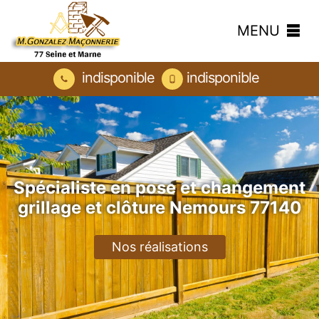
MENU
indisponible
indisponible
Spécialiste en pose et changement
grillage et clôture Nemours 77140
Nos réalisations