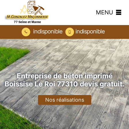
MENU
indisponible
indisponible
Entreprise de béton imprimé
Boissise Le Roi 77310 devis gratuit.
Nos réalisations