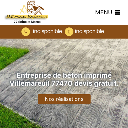
MENU
indisponible
indisponible
Entreprise de béton imprimé
Villemareuil 77470 devis gratuit.
Nos réalisations