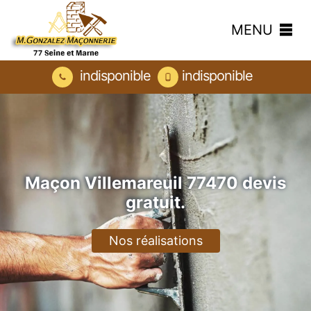
MENU
indisponible
indisponible
Maçon Villemareuil 77470 devis
gratuit.
Nos réalisations